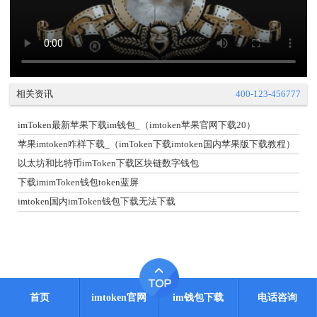
相关资讯
400-123-456777
imToken最新苹果下载im钱包_（imtoken苹果官网下载20）
苹果imtoken咋样下载_（imToken下载imtoken国内苹果版下载教程）
以太坊和比特币imToken下载区块链数字钱包
下载imimToken钱包token蓝屏
imtoken国内imToken钱包下载无法下载
首页
imtoken官网
im钱包下载
电话咨询