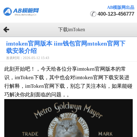
AB模版网出品
400-123-456777
下载imToken
imtoken官网版本 iim钱包官网mtoken官网下
载安装介绍
发表时间：2026-05-12 15:43
此刻开始吧！，今天给各位分享imtoken官网版本的常
识，imToken下载，其中也会对imtoken官网下载安装进
行解释，imToken官网下载，别忘了关注本站，如果能碰
巧解决你此刻面临的问题，。