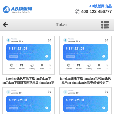
AB模版网出品
400-123-456777
imToken
imtoken钱包苹果下载_imToken下
imtoken正版下载_imtoken币转im钱包
imToken下载载官网苹果版-(imtoken苹
显示ser-(imtoken的币突然被转走了)
果官方下载)