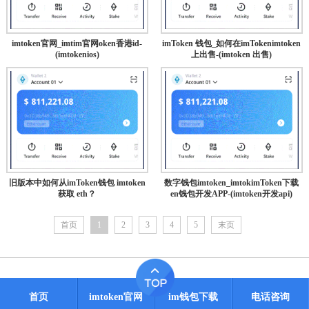
imtoken官网_imtim官网oken香港id-
imToken 钱包_如何在imTokenimtoken
(imtokenios)
上出售-(imtoken 出售)
旧版本中如何从imToken钱包 imtoken
数字钱包imtoken_imtokimToken下载
获取 eth？
en钱包开发APP-(imtoken开发api)
首页
1
2
3
4
5
末页
首页
imtoken官网
im钱包下载
电话咨询