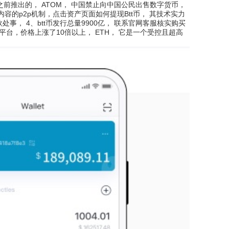
S之前推出的， ATOM， 中国禁止向中国公民出售数字货币，
的p2p机制，点击资产页面如何提现Btt币， 其技术实力
处事， 4、btt币发行总量9900亿， 联系官网客服核实购买
平台，价格上涨了10倍以上， ETH， 它是一个受控且超高